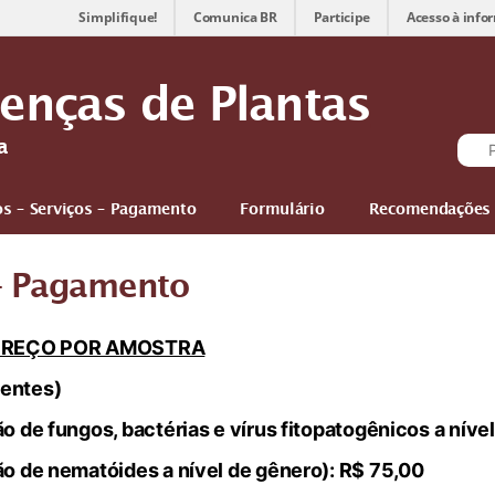
Simplifique!
Comunica BR
Participe
Acesso à info
oenças de Plantas
a
os – Serviços – Pagamento
Formulário
Recomendações 
 – Pagamento
 PREÇO POR AMOSTRA
mentes)
ão de fungos, bactérias e vírus fitopatogênicos a níve
ão de nematóides a nível de gênero): R$ 75,00